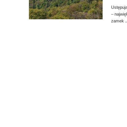
Ustępuj
– najwię
zamek ..