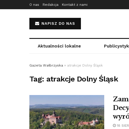
O nas
Redakcja
Kontakt z nami
NAPISZ DO NAS
Aktualności lokalne
Publicysty
Gazeta Wałbrzyska
»
atrakcje Dolny Śląsk
Tag:
atrakcje Dolny Śląsk
Zame
Decy
wyró
18 SIER