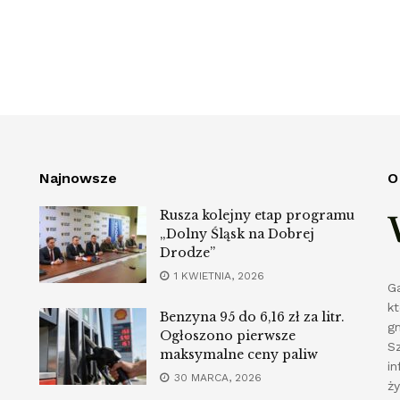
Najnowsze
O
Rusza kolejny etap programu
„Dolny Śląsk na Dobrej
Drodze”
1 KWIETNIA, 2026
G
k
Benzyna 95 do 6,16 zł za litr.
g
Ogłoszono pierwsze
S
maksymalne ceny paliw
in
30 MARCA, 2026
ż