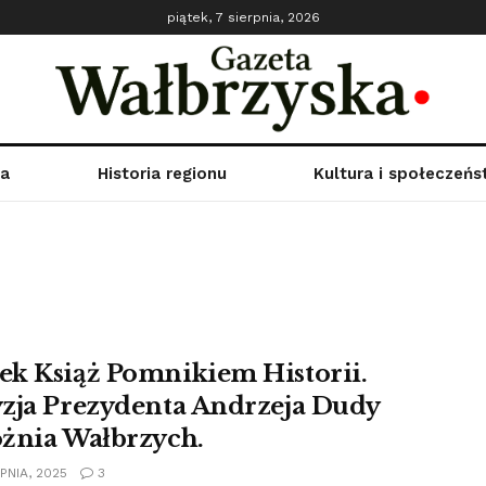
piątek, 7 sierpnia, 2026
ka
Historia regionu
Kultura i społeczeń
k Książ Pomnikiem Historii.
zja Prezydenta Andrzeja Dudy
żnia Wałbrzych.
PNIA, 2025
3