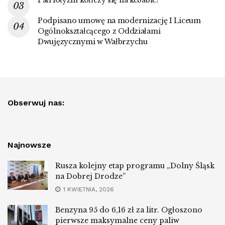
Patriotyzm kończy się na kebabie?
Podpisano umowę na modernizację I Liceum
Ogólnokształcącego z Oddziałami
Dwujęzycznymi w Wałbrzychu
Obserwuj nas:
Najnowsze
Rusza kolejny etap programu „Dolny Śląsk
na Dobrej Drodze”
1 KWIETNIA, 2026
Benzyna 95 do 6,16 zł za litr. Ogłoszono
pierwsze maksymalne ceny paliw