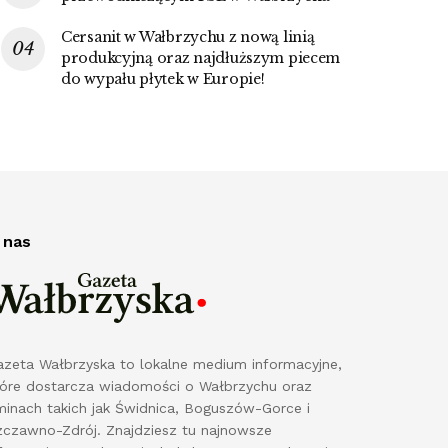
Cersanit w Wałbrzychu z nową linią
produkcyjną oraz najdłuższym piecem
do wypału płytek w Europie!
 nas
azeta Wałbrzyska to lokalne medium informacyjne,
tóre dostarcza wiadomości o Wałbrzychu oraz
minach takich jak Świdnica, Boguszów-Gorce i
zczawno-Zdrój. Znajdziesz tu najnowsze