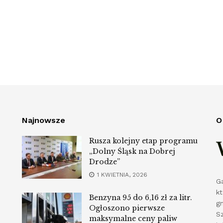
Najnowsze
O
Rusza kolejny etap programu
„Dolny Śląsk na Dobrej
Drodze”
1 KWIETNIA, 2026
G
k
Benzyna 95 do 6,16 zł za litr.
g
Ogłoszono pierwsze
S
maksymalne ceny paliw