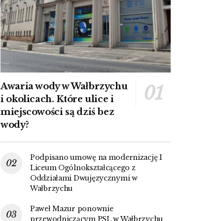
Awaria wody w Wałbrzychu
i okolicach. Które ulice i
miejscowości są dziś bez
wody?
Podpisano umowę na modernizację I
Liceum Ogólnokształcącego z
Oddziałami Dwujęzycznymi w
Wałbrzychu
Paweł Mazur ponownie
przewodniczącym PSL w Wałbrzychu