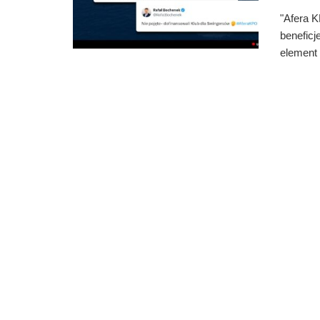
"Afera K
beneficj
element .