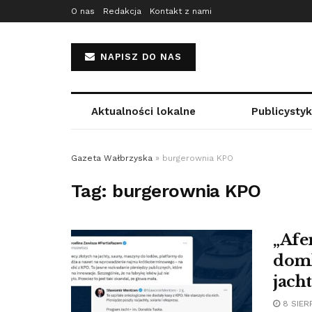
O nas
Redakcja
Kontakt z nami
NAPISZ DO NAS
Aktualności lokalne
Publicysty
Gazeta Wałbrzyska
»
burgerownia KPO
Tag:
burgerownia KPO
„Afe
domk
jacht
8 SIERP