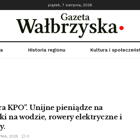
piątek, 7 sierpnia, 2026
ka
Historia regionu
Kultura i społeczeń
ra KPO”. Unijne pieniądze na
i na wodzie, rowery elektryczne i
y.
NIA, 2025
0