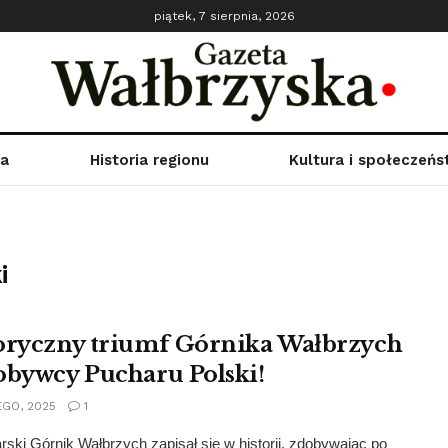
piątek, 7 sierpnia, 2026
ka
Historia regionu
Kultura i społeczeń
i
oryczny triumf Górnika Wałbrzych
obywcy Pucharu Polski!
EGO, 2025
1
ski Górnik Wałbrzych zapisał się w historii, zdobywając po