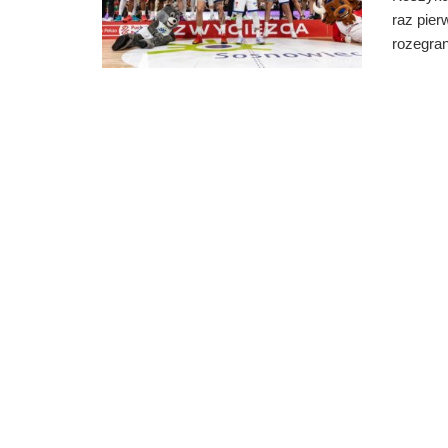
raz pier
rozegran