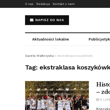
O nas
Redakcja
Kontakt z nami
NAPISZ DO NAS
Aktualności lokalne
Publicysty
Gazeta Wałbrzyska
»
ekstraklasa koszykówki
Tag:
ekstraklasa koszykówk
Hist
– zd
17 LUT
Koszykar