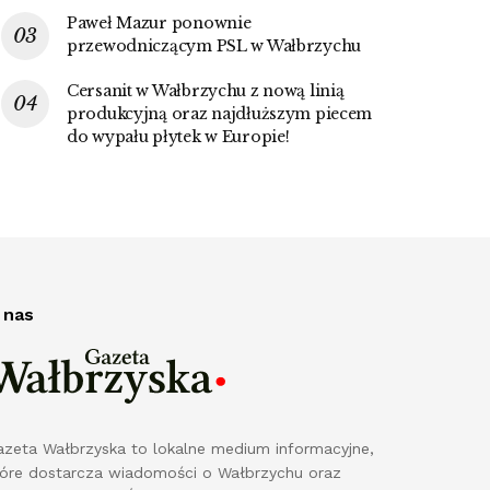
Paweł Mazur ponownie
przewodniczącym PSL w Wałbrzychu
Cersanit w Wałbrzychu z nową linią
produkcyjną oraz najdłuższym piecem
do wypału płytek w Europie!
 nas
azeta Wałbrzyska to lokalne medium informacyjne,
tóre dostarcza wiadomości o Wałbrzychu oraz