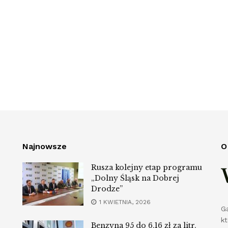
Najnowsze
O
Rusza kolejny etap programu
„Dolny Śląsk na Dobrej
Drodze”
1 KWIETNIA, 2026
G
k
Benzyna 95 do 6,16 zł za litr.