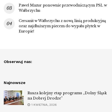
Paweł Mazur ponownie przewodniczącym PSL w
Wałbrzychu
Cersanit w Wałbrzychu z nową linią produkcyjną
oraz najdłuższym piecem do wypału płytek w
Europie!
Obserwuj nas:
Najnowsze
Rusza kolejny etap programu „Dolny Śląsk
na Dobrej Drodze”
1 KWIETNIA, 2026