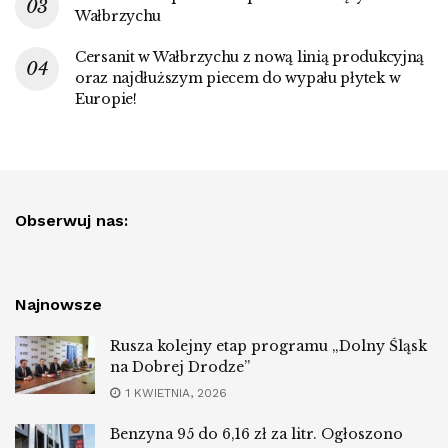
Wałbrzychu
Cersanit w Wałbrzychu z nową linią produkcyjną
oraz najdłuższym piecem do wypału płytek w
Europie!
Obserwuj nas:
Najnowsze
Rusza kolejny etap programu „Dolny Śląsk
na Dobrej Drodze”
1 KWIETNIA, 2026
Benzyna 95 do 6,16 zł za litr. Ogłoszono