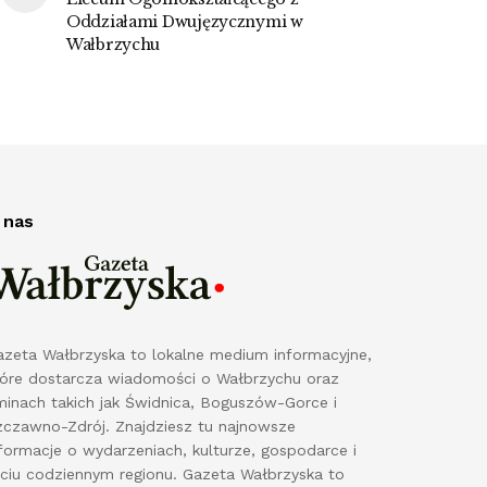
Oddziałami Dwujęzycznymi w
Wałbrzychu
 nas
azeta Wałbrzyska to lokalne medium informacyjne,
tóre dostarcza wiadomości o Wałbrzychu oraz
minach takich jak Świdnica, Boguszów-Gorce i
zczawno-Zdrój. Znajdziesz tu najnowsze
formacje o wydarzeniach, kulturze, gospodarce i
yciu codziennym regionu. Gazeta Wałbrzyska to