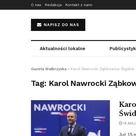
O nas
Redakcja
Kontakt z nami
NAPISZ DO NAS
Aktualności lokalne
Publicysty
Gazeta Wałbrzyska
»
Karol Nawrocki Ząbkowice Śląskie
Tag:
Karol Nawrocki Ząbkow
Karo
Świd
14 MAJ
Już 15 m