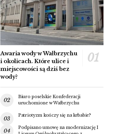
Awaria wody w Wałbrzychu
i okolicach. Które ulice i
miejscowości są dziś bez
wody?
Biuro poselskie Konfederacji
uruchomione w Wałbrzychu
Patriotyzm kończy się na kebabie?
Podpisano umowę na modernizację I
Liceum Ogólnokształcącego z