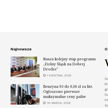
Najnowsze
O
Rusza kolejny etap programu
„Dolny Śląsk na Dobrej
Drodze”
1 KWIETNIA, 2026
G
k
Benzyna 95 do 6,16 zł za litr.
g
Ogłoszono pierwsze
S
maksymalne ceny paliw
in
30 MARCA, 2026
ż