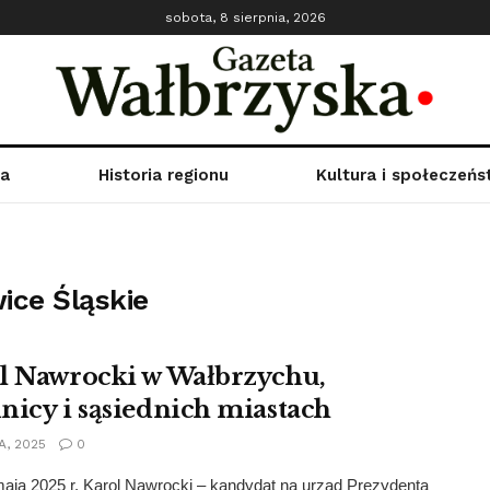
sobota, 8 sierpnia, 2026
ka
Historia regionu
Kultura i społeczeń
ice Śląskie
l Nawrocki w Wałbrzychu,
nicy i sąsiednich miastach
A, 2025
0
aja 2025 r. Karol Nawrocki – kandydat na urząd Prezydenta