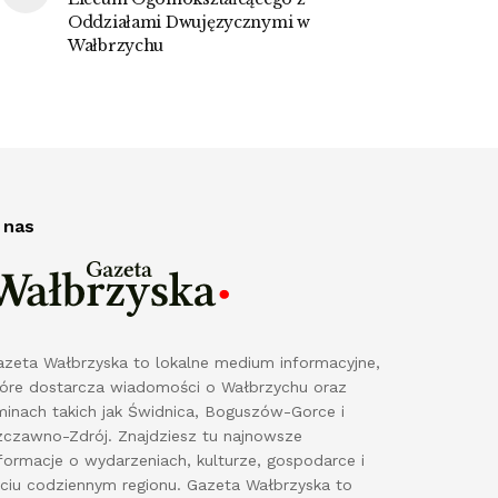
Oddziałami Dwujęzycznymi w
Wałbrzychu
 nas
azeta Wałbrzyska to lokalne medium informacyjne,
tóre dostarcza wiadomości o Wałbrzychu oraz
minach takich jak Świdnica, Boguszów-Gorce i
zczawno-Zdrój. Znajdziesz tu najnowsze
formacje o wydarzeniach, kulturze, gospodarce i
yciu codziennym regionu. Gazeta Wałbrzyska to