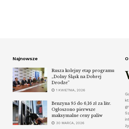
Najnowsze
O
Rusza kolejny etap programu
„Dolny Śląsk na Dobrej
Drodze”
1 KWIETNIA, 2026
G
k
Benzyna 95 do 6,16 zł za litr.
g
Ogłoszono pierwsze
S
maksymalne ceny paliw
in
30 MARCA, 2026
ż