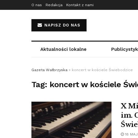
O nas
Redakcja
Kontakt z nami
NAPISZ DO NAS
Aktualności lokalne
Publicysty
Gazeta Wałbrzyska
»
koncert w kościele Świebodzice
Tag:
koncert w kościele Świ
X Mi
im. 
Świe
18 MAJ