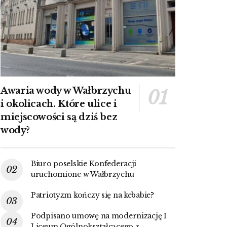
Awaria wody w Wałbrzychu
i okolicach. Które ulice i
miejscowości są dziś bez
wody?
Biuro poselskie Konfederacji
uruchomione w Wałbrzychu
Patriotyzm kończy się na kebabie?
Podpisano umowę na modernizację I
Liceum Ogólnokształcącego z