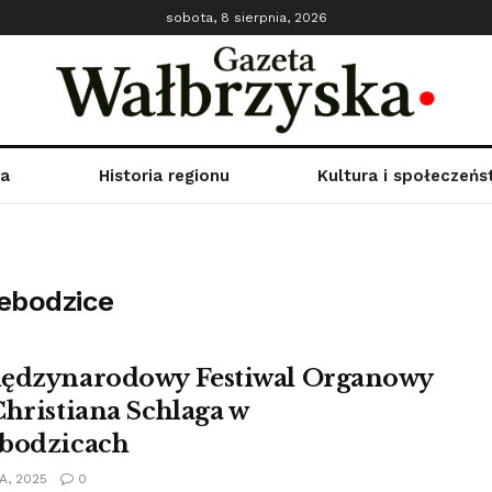
sobota, 8 sierpnia, 2026
ka
Historia regionu
Kultura i społeczeń
ebodzice
ędzynarodowy Festiwal Organowy
Christiana Schlaga w
bodzicach
A, 2025
0