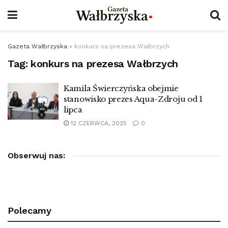
Gazeta Wałbrzyska
»
konkurs na prezesa Wałbrzych
Tag:
konkurs na prezesa Wałbrzych
Kamila Świerczyńska obejmie
stanowisko prezes Aqua-Zdroju od 1
lipca
12 CZERWCA, 2025
0
Obserwuj nas:
Polecamy