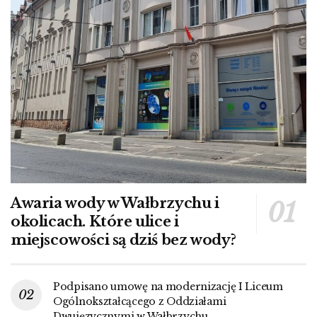
Awaria wody w Wałbrzychu i
okolicach. Które ulice i
miejscowości są dziś bez wody?
Podpisano umowę na modernizację I Liceum
Ogólnokształcącego z Oddziałami
Dwujęzycznymi w Wałbrzychu