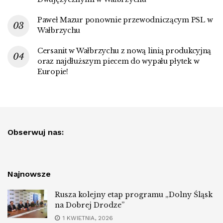
Paweł Mazur ponownie przewodniczącym PSL w
Wałbrzychu
Cersanit w Wałbrzychu z nową linią produkcyjną
oraz najdłuższym piecem do wypału płytek w
Europie!
Obserwuj nas:
Najnowsze
Rusza kolejny etap programu „Dolny Śląsk
na Dobrej Drodze”
1 KWIETNIA, 2026