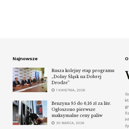
Najnowsze
O
Rusza kolejny etap programu
„Dolny Śląsk na Dobrej
Drodze”
1 KWIETNIA, 2026
G
k
Benzyna 95 do 6,16 zł za litr.
g
Ogłoszono pierwsze
S
maksymalne ceny paliw
in
30 MARCA, 2026
ż