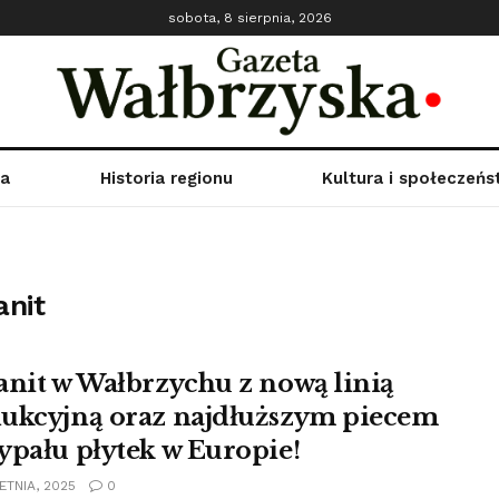
sobota, 8 sierpnia, 2026
ka
Historia regionu
Kultura i społeczeń
anit
anit w Wałbrzychu z nową linią
ukcyjną oraz najdłuższym piecem
ypału płytek w Europie!
ETNIA, 2025
0