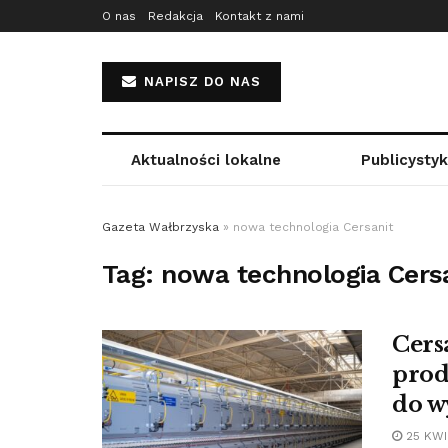
O nas
Redakcja
Kontakt z nami
NAPISZ DO NAS
Aktualności lokalne
Publicysty
Gazeta Wałbrzyska
»
nowa technologia Cersanit
Tag:
nowa technologia Cers
Cers
prod
do w
25 KWI