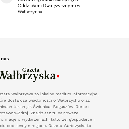
Oddziałami Dwujęzycznymi w
Wałbrzychu
 nas
azeta Wałbrzyska to lokalne medium informacyjne,
tóre dostarcza wiadomości o Wałbrzychu oraz
minach takich jak Świdnica, Boguszów-Gorce i
zczawno-Zdrój. Znajdziesz tu najnowsze
formacje o wydarzeniach, kulturze, gospodarce i
yciu codziennym regionu. Gazeta Wałbrzyska to