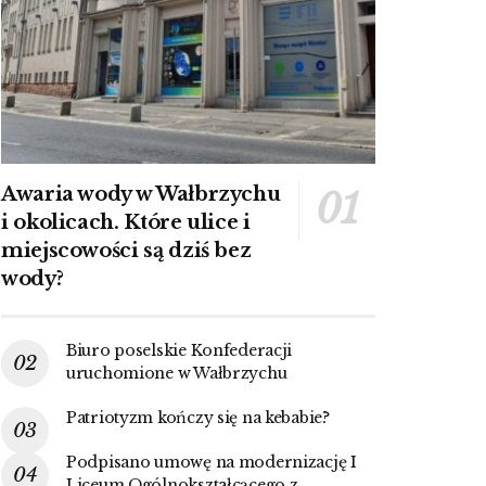
Awaria wody w Wałbrzychu
i okolicach. Które ulice i
miejscowości są dziś bez
wody?
Biuro poselskie Konfederacji
uruchomione w Wałbrzychu
Patriotyzm kończy się na kebabie?
Podpisano umowę na modernizację I
Liceum Ogólnokształcącego z