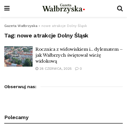
Gazeta Wałbrzyska
»
nowe atrakcje Dolny Śląsk
Tag:
nowe atrakcje Dolny Śląsk
Rocznica z widowiskiem i… dylematem –
jak Wałbrzych świętował wieżę
widokową
28 CZERWCA, 2025
0
Obserwuj nas:
Polecamy