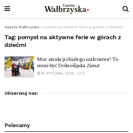
Gazeta Wałbrzyska
»
pomysł na aktywne ferie w górach z dziećmi
Tag:
pomysł na aktywne ferie w górach z
dziećmi
Moc atrakcji i białego szaleństwa? To
musi być Dolnośląska Zima!
16 STYCZNIA, 2026
0
Obserwuj nas:
Polecamy