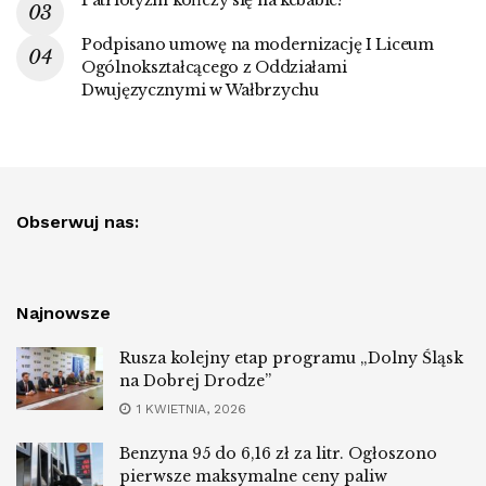
Patriotyzm kończy się na kebabie?
Podpisano umowę na modernizację I Liceum
Ogólnokształcącego z Oddziałami
Dwujęzycznymi w Wałbrzychu
Obserwuj nas:
Najnowsze
Rusza kolejny etap programu „Dolny Śląsk
na Dobrej Drodze”
1 KWIETNIA, 2026
Benzyna 95 do 6,16 zł za litr. Ogłoszono
pierwsze maksymalne ceny paliw