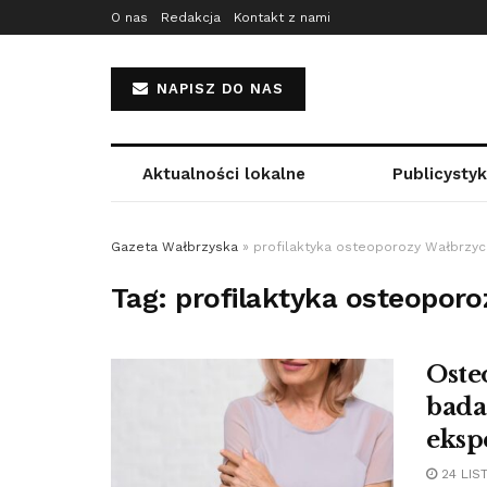
O nas
Redakcja
Kontakt z nami
NAPISZ DO NAS
Aktualności lokalne
Publicysty
Gazeta Wałbrzyska
»
profilaktyka osteoporozy Wałbrzyc
Tag:
profilaktyka osteopor
Oste
bada
eksp
24 LIS