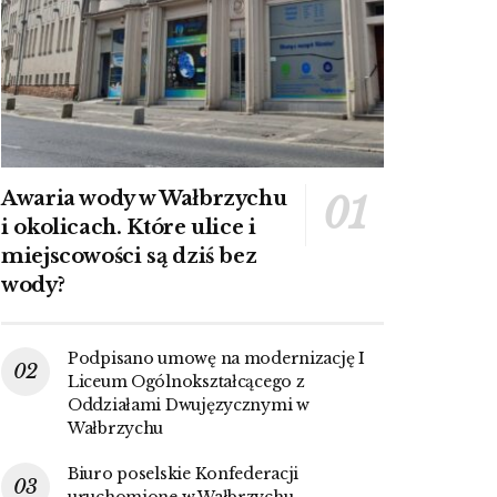
Awaria wody w Wałbrzychu
i okolicach. Które ulice i
miejscowości są dziś bez
wody?
Podpisano umowę na modernizację I
Liceum Ogólnokształcącego z
Oddziałami Dwujęzycznymi w
Wałbrzychu
Biuro poselskie Konfederacji
uruchomione w Wałbrzychu