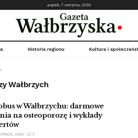
piątek, 7 sierpnia, 2026
ka
Historia regionu
Kultura i społeczeń
h
ozy Wałbrzych
obus w Wałbrzychu: darmowe
nia na osteoporozę i wykłady
ertów
TOPADA, 2025
0