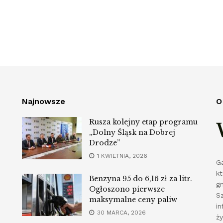
Najnowsze
O
Rusza kolejny etap programu
„Dolny Śląsk na Dobrej
Drodze”
1 KWIETNIA, 2026
G
k
Benzyna 95 do 6,16 zł za litr.
g
Ogłoszono pierwsze
S
maksymalne ceny paliw
in
30 MARCA, 2026
ż