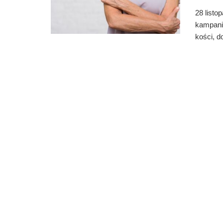
28 listo
kampani
kości, do