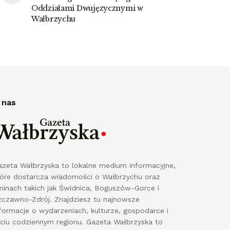
Oddziałami Dwujęzycznymi w
Wałbrzychu
 nas
azeta Wałbrzyska to lokalne medium informacyjne,
tóre dostarcza wiadomości o Wałbrzychu oraz
minach takich jak Świdnica, Boguszów-Gorce i
zczawno-Zdrój. Znajdziesz tu najnowsze
formacje o wydarzeniach, kulturze, gospodarce i
yciu codziennym regionu. Gazeta Wałbrzyska to