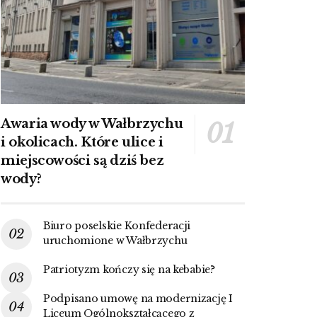
Awaria wody w Wałbrzychu
i okolicach. Które ulice i
miejscowości są dziś bez
wody?
Biuro poselskie Konfederacji
uruchomione w Wałbrzychu
Patriotyzm kończy się na kebabie?
Podpisano umowę na modernizację I
Liceum Ogólnokształcącego z