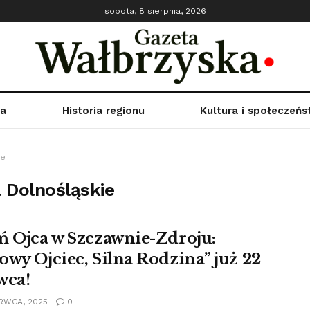
sobota, 8 sierpnia, 2026
ka
Historia regionu
Kultura i społeczeń
ie
 Dolnośląskie
ń Ojca w Szczawnie-Zdroju:
owy Ojciec, Silna Rodzina” już 22
wca!
RWCA, 2025
0