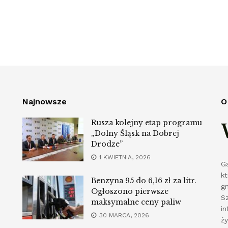
Najnowsze
O
Rusza kolejny etap programu
„Dolny Śląsk na Dobrej
Drodze”
1 KWIETNIA, 2026
G
k
Benzyna 95 do 6,16 zł za litr.
g
Ogłoszono pierwsze
S
maksymalne ceny paliw
in
30 MARCA, 2026
ż