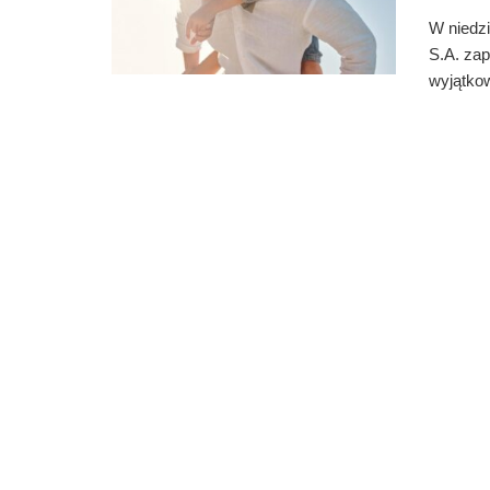
W niedz
S.A. za
wyjątkow