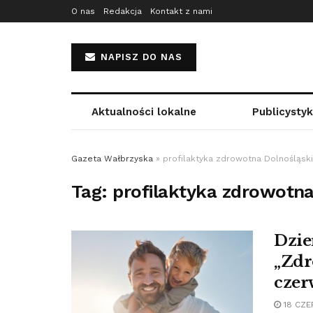
O nas
Redakcja
Kontakt z nami
NAPISZ DO NAS
Aktualności lokalne
Publicysty
Gazeta Wałbrzyska
»
profilaktyka zdrowotna Dolnośląsk
Tag:
profilaktyka zdrowotna
Dzie
„Zdr
czer
18 CZE