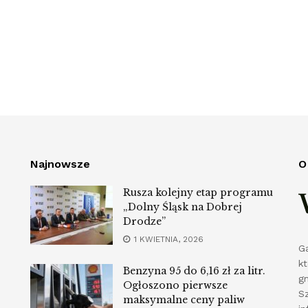
Najnowsze
O
Rusza kolejny etap programu
„Dolny Śląsk na Dobrej
Drodze”
1 KWIETNIA, 2026
G
k
Benzyna 95 do 6,16 zł za litr.
g
Ogłoszono pierwsze
S
maksymalne ceny paliw