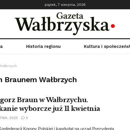
piątek, 7 sierpnia, 2026
ka
Historia regionu
Kultura i społeczeń
Wałbrzych
em Braunem Wałbrzych
gorz Braun w Wałbrzychu.
kanie wyborcze już 11 kwietnia
TNIA, 2025
0
onfederacji Korony Polskiej i kandydat na urząd Prezydenta