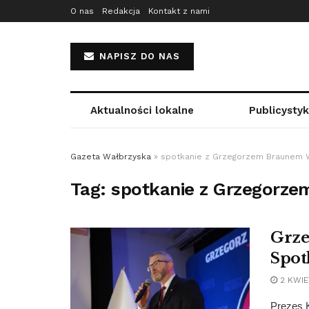
O nas
Redakcja
Kontakt z nami
NAPISZ DO NAS
Aktualności lokalne
Publicysty
Gazeta Wałbrzyska
»
spotkanie z Grzegorzem Braunem 
Tag:
spotkanie z Grzegorz
Grze
Spot
2 KWIE
Prezes K