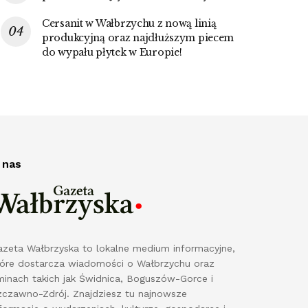
Cersanit w Wałbrzychu z nową linią
produkcyjną oraz najdłuższym piecem
do wypału płytek w Europie!
 nas
azeta Wałbrzyska to lokalne medium informacyjne,
tóre dostarcza wiadomości o Wałbrzychu oraz
minach takich jak Świdnica, Boguszów-Gorce i
zczawno-Zdrój. Znajdziesz tu najnowsze