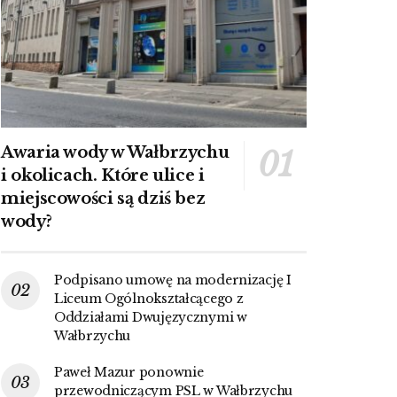
Awaria wody w Wałbrzychu
i okolicach. Które ulice i
miejscowości są dziś bez
wody?
Podpisano umowę na modernizację I
Liceum Ogólnokształcącego z
Oddziałami Dwujęzycznymi w
Wałbrzychu
Paweł Mazur ponownie
przewodniczącym PSL w Wałbrzychu