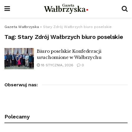
Gazeta Wałbrzyska
»
Stary Zdrój Wałbrzych biuro poselskie
Tag:
Stary Zdrój Wałbrzych biuro poselskie
Biuro poselskie Konfederacji
uruchomione w Wałbrzychu
18 STYCZNIA, 2026
0
Obserwuj nas:
Polecamy