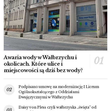
Awaria wody w Wałbrzychu i
okolicach. Które ulice i
miejscowości są dziś bez wody?
Podpisano umowę na modernizację I Liceum
Ogólnokształcącego z Oddziałami
Dwujęzycznymi w Wałbrzychu
Daisy von Pless czyli wałbrzyska „święta” od