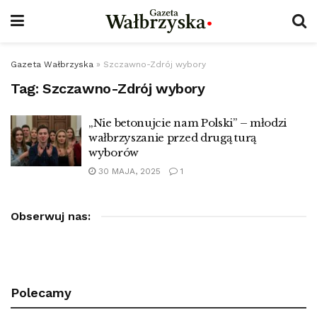
Gazeta Wałbrzyska
»
Szczawno-Zdrój wybory
Tag:
Szczawno-Zdrój wybory
„Nie betonujcie nam Polski” – młodzi
wałbrzyszanie przed drugą turą
wyborów
30 MAJA, 2025
1
Obserwuj nas:
Polecamy