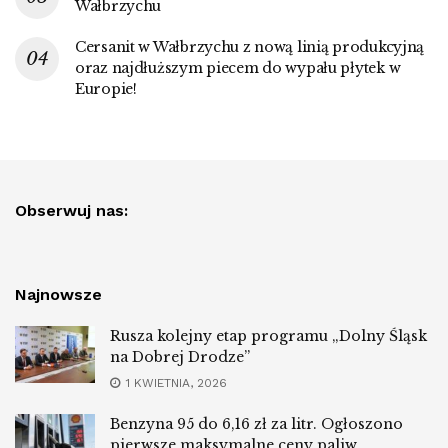
Wałbrzychu
Cersanit w Wałbrzychu z nową linią produkcyjną
oraz najdłuższym piecem do wypału płytek w
Europie!
Obserwuj nas:
Najnowsze
Rusza kolejny etap programu „Dolny Śląsk
na Dobrej Drodze”
1 KWIETNIA, 2026
Benzyna 95 do 6,16 zł za litr. Ogłoszono
pierwsze maksymalne ceny paliw