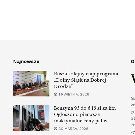
Najnowsze
O
Rusza kolejny etap programu
„Dolny Śląsk na Dobrej
Drodze”
1 KWIETNIA, 2026
G
k
Benzyna 95 do 6,16 zł za litr.
g
Ogłoszono pierwsze
S
maksymalne ceny paliw
in
30 MARCA, 2026
ż