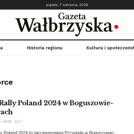
piątek, 7 sierpnia, 2026
ka
Historia regionu
Kultura i społeczeń
rce
 Rally Poland 2024 w Boguszowie-
cach
A, 2024
1
lly Poland 2024 to niezapomniana Przygoda w Boguszowie-