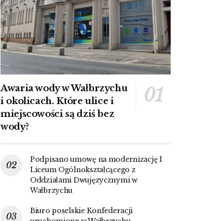
Awaria wody w Wałbrzychu
i okolicach. Które ulice i
miejscowości są dziś bez
wody?
Podpisano umowę na modernizację I
Liceum Ogólnokształcącego z
Oddziałami Dwujęzycznymi w
Wałbrzychu
Biuro poselskie Konfederacji
uruchomione w Wałbrzychu