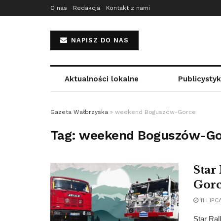
O nas
Redakcja
Kontakt z nami
NAPISZ DO NAS
Aktualności lokalne
Publicysty
Gazeta Wałbrzyska
»
weekend Boguszów-Gorce
Tag:
weekend Boguszów-Go
Star
Gor
11 LIPC
Star Ra