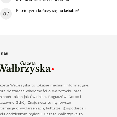
Patriotyzm kończy się na kebabie?
 nas
azeta Wałbrzyska to lokalne medium informacyjne,
tóre dostarcza wiadomości o Wałbrzychu oraz
minach takich jak Świdnica, Boguszów-Gorce i
zczawno-Zdrój. Znajdziesz tu najnowsze
formacje o wydarzeniach, kulturze, gospodarce i
yciu codziennym regionu. Gazeta Wałbrzyska to