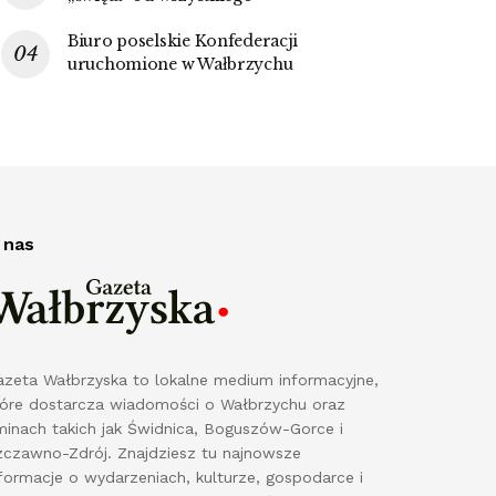
Biuro poselskie Konfederacji
uruchomione w Wałbrzychu
 nas
azeta Wałbrzyska to lokalne medium informacyjne,
tóre dostarcza wiadomości o Wałbrzychu oraz
minach takich jak Świdnica, Boguszów-Gorce i
zczawno-Zdrój. Znajdziesz tu najnowsze
formacje o wydarzeniach, kulturze, gospodarce i