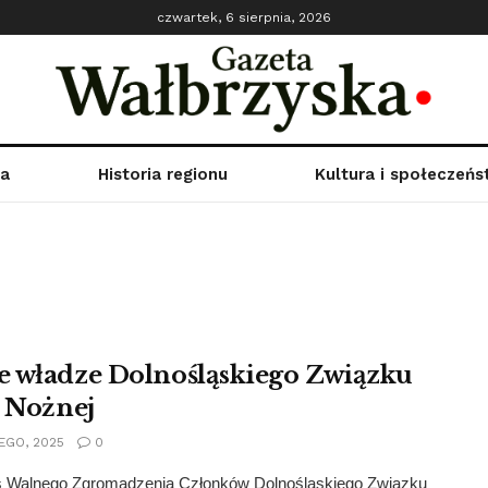
czwartek, 6 sierpnia, 2026
ka
Historia regionu
Kultura i społeczeń
 władze Dolnośląskiego Związku
i Nożnej
EGO, 2025
0
 Walnego Zgromadzenia Członków Dolnośląskiego Związku