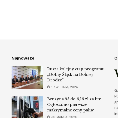
Najnowsze
O
Rusza kolejny etap programu
„Dolny Śląsk na Dobrej
Drodze”
1 KWIETNIA, 2026
G
k
Benzyna 95 do 6,16 zł za litr.
g
Ogłoszono pierwsze
S
maksymalne ceny paliw
in
30 MARCA, 2026