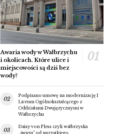
Awaria wody w Wałbrzychu
i okolicach. Które ulice i
miejscowości są dziś bez
wody?
Podpisano umowę na modernizację I
Liceum Ogólnokształcącego z
Oddziałami Dwujęzycznymi w
Wałbrzychu
Daisy von Pless czyli wałbrzyska
„święta” od wszystkiego