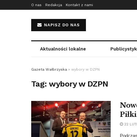
O nas
Redakcja
Kontakt z nami
NAPISZ DO NAS
Aktualności lokalne
Publicysty
Gazeta Wałbrzyska
»
wybory w DZPN
Tag:
wybory w DZPN
Nowe
Piłk
22 LUT
Podczas