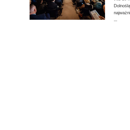
Dolnośl
najważn
...