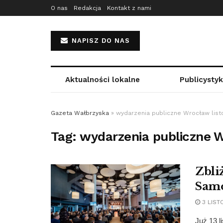
O nas
Redakcja
Kontakt z nami
NAPISZ DO NAS
Aktualności lokalne
Publicysty
Gazeta Wałbrzyska
»
wydarzenia publiczne Wrocław lis
Tag:
wydarzenia publiczne 
Zbli
Sam
3 LIST
Już 13 l