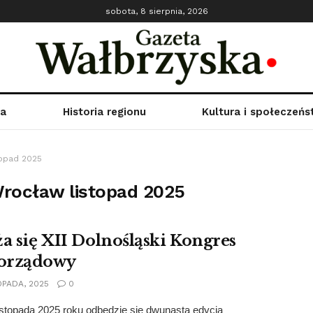
sobota, 8 sierpnia, 2026
ka
Historia regionu
Kultura i społeczeń
topad 2025
Wrocław listopad 2025
ża się XII Dolnośląski Kongres
orządowy
OPADA, 2025
0
istopada 2025 roku odbędzie się dwunasta edycja