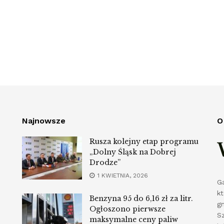
Najnowsze
O
Rusza kolejny etap programu
„Dolny Śląsk na Dobrej
Drodze”
1 KWIETNIA, 2026
G
k
Benzyna 95 do 6,16 zł za litr.
g
Ogłoszono pierwsze
S
maksymalne ceny paliw