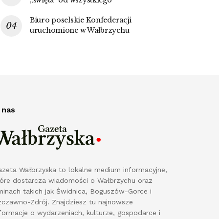
Biuro poselskie Konfederacji
uruchomione w Wałbrzychu
 nas
azeta Wałbrzyska to lokalne medium informacyjne,
tóre dostarcza wiadomości o Wałbrzychu oraz
minach takich jak Świdnica, Boguszów-Gorce i
zczawno-Zdrój. Znajdziesz tu najnowsze
formacje o wydarzeniach, kulturze, gospodarce i