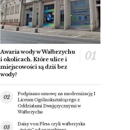
Awaria wody w Wałbrzychu
i okolicach. Które ulice i
miejscowości są dziś bez
wody?
Podpisano umowę na modernizację I
Liceum Ogólnokształcącego z
Oddziałami Dwujęzycznymi w
Wałbrzychu
Daisy von Pless czyli wałbrzyska
„święta” od wszystkiego