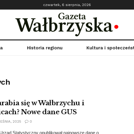
czwartek, 6 sierpnia, 2026
ka
Historia regionu
Kultura i społeczeń
ych
zarabia się w Wałbrzychu i
icach? Nowe dane GUS
EŚNIA, 2025
0
Urząd Statystyczny opublikował najnowsze dane o