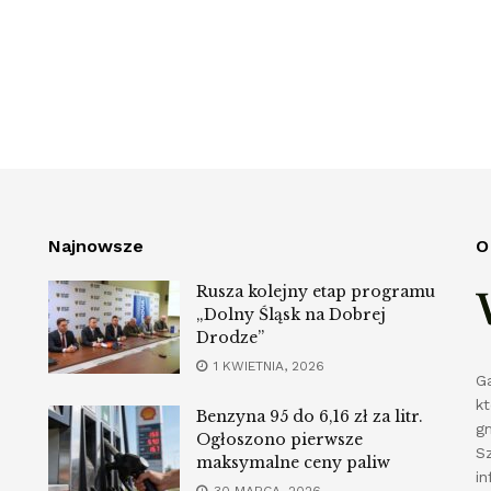
Najnowsze
O
Rusza kolejny etap programu
„Dolny Śląsk na Dobrej
Drodze”
1 KWIETNIA, 2026
G
k
Benzyna 95 do 6,16 zł za litr.
g
Ogłoszono pierwsze
S
maksymalne ceny paliw
in
30 MARCA, 2026