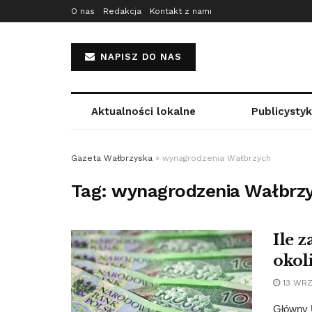
O nas
Redakcja
Kontakt z nami
NAPISZ DO NAS
Aktualności lokalne
Publicysty
Gazeta Wałbrzyska
»
wynagrodzenia Wałbrzych
Tag:
wynagrodzenia Wałbrz
Ile 
okol
13 WRZ
Główny 