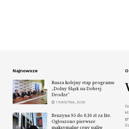
Najnowsze
O
Rusza kolejny etap programu
„Dolny Śląsk na Dobrej
Drodze”
1 KWIETNIA, 2026
G
k
Benzyna 95 do 6,16 zł za litr.
g
Ogłoszono pierwsze
S
maksymalne ceny paliw