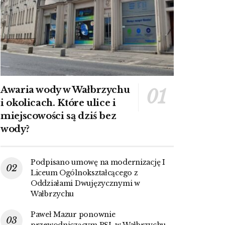
Awaria wody w Wałbrzychu
i okolicach. Które ulice i
miejscowości są dziś bez
wody?
Podpisano umowę na modernizację I
Liceum Ogólnokształcącego z
Oddziałami Dwujęzycznymi w
Wałbrzychu
Paweł Mazur ponownie
przewodniczącym PSL w Wałbrzychu