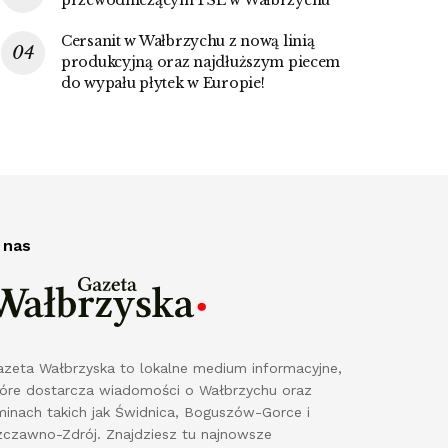
Cersanit w Wałbrzychu z nową linią
produkcyjną oraz najdłuższym piecem
do wypału płytek w Europie!
 nas
azeta Wałbrzyska to lokalne medium informacyjne,
tóre dostarcza wiadomości o Wałbrzychu oraz
minach takich jak Świdnica, Boguszów-Gorce i
zczawno-Zdrój. Znajdziesz tu najnowsze