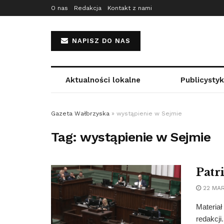
O nas
Redakcja
Kontakt z nami
NAPISZ DO NAS
Aktualności lokalne
Publicysty
Gazeta Wałbrzyska
»
wystąpienie w Sejmie
Tag:
wystąpienie w Sejmie
Patr
22 MAR
Materiał
redakcji