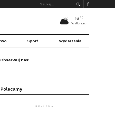
16
°C
Walbrzych
stwo
Sport
Wydarzenia
Obserwuj nas:
Polecamy
REKLAMA