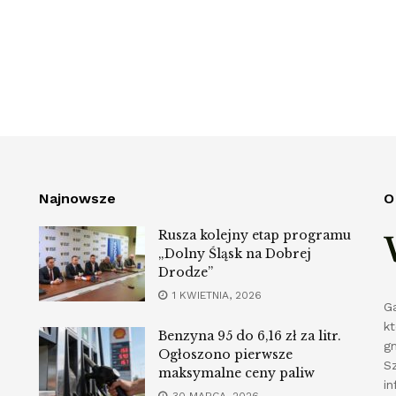
Najnowsze
O
Rusza kolejny etap programu
„Dolny Śląsk na Dobrej
Drodze”
1 KWIETNIA, 2026
G
k
Benzyna 95 do 6,16 zł za litr.
g
Ogłoszono pierwsze
S
maksymalne ceny paliw
in
30 MARCA, 2026