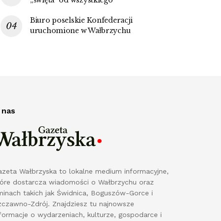
Biuro poselskie Konfederacji
uruchomione w Wałbrzychu
 nas
azeta Wałbrzyska to lokalne medium informacyjne,
tóre dostarcza wiadomości o Wałbrzychu oraz
minach takich jak Świdnica, Boguszów-Gorce i
zczawno-Zdrój. Znajdziesz tu najnowsze
formacje o wydarzeniach, kulturze, gospodarce i