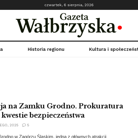
czwartek, 6 sierpnia, 2026
ka
Historia regionu
Kultura i społeczeń
cja na Zamku Grodno. Prokuratura
 kwestie bezpieczeństwa
EGO, 2025
5
rodno w Zagórzu Śląskim, jedna z głównych atrakcji