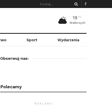
19
°C
Walbrzych
stwo
Sport
Wydarzenia
Obserwuj nas:
Polecamy
REKLAMA