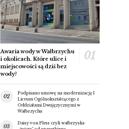
Awaria wody w Wałbrzychu
i okolicach. Które ulice i
miejscowości są dziś bez
wody?
Podpisano umowę na modernizację I
Liceum Ogólnokształcącego z
Oddziałami Dwujęzycznymi w
Wałbrzychu
Daisy von Pless czyli wałbrzyska
„święta” od wszystkiego