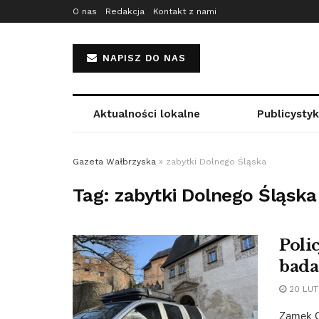
O nas
Redakcja
Kontakt z nami
NAPISZ DO NAS
Aktualności lokalne
Publicysty
Gazeta Wałbrzyska
»
zabytki Dolnego Śląska
Tag:
zabytki Dolnego Śląska
Poli
bada
20 LUT
Zamek G