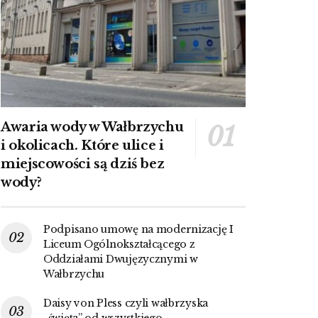
Awaria wody w Wałbrzychu
i okolicach. Które ulice i
miejscowości są dziś bez
wody?
Podpisano umowę na modernizację I
Liceum Ogólnokształcącego z
Oddziałami Dwujęzycznymi w
Wałbrzychu
Daisy von Pless czyli wałbrzyska
„święta” od wszystkiego