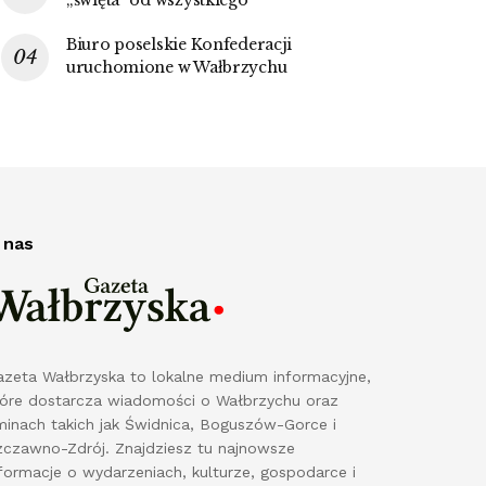
Biuro poselskie Konfederacji
uruchomione w Wałbrzychu
 nas
azeta Wałbrzyska to lokalne medium informacyjne,
tóre dostarcza wiadomości o Wałbrzychu oraz
minach takich jak Świdnica, Boguszów-Gorce i
zczawno-Zdrój. Znajdziesz tu najnowsze
formacje o wydarzeniach, kulturze, gospodarce i