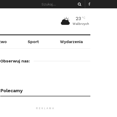
23
°C
Walbrzych
stwo
Sport
Wydarzenia
Obserwuj nas:
Polecamy
REKLAMA