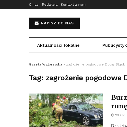
O nas
Redakcja
Kontakt z nami
NAPISZ DO NAS
Aktualności lokalne
Publicysty
Gazeta Wałbrzyska
»
zagrożenie pogodowe Dolny Śląsk
Tag:
zagrożenie pogodowe D
Burz
runę
23 CZE
Dzisiejs