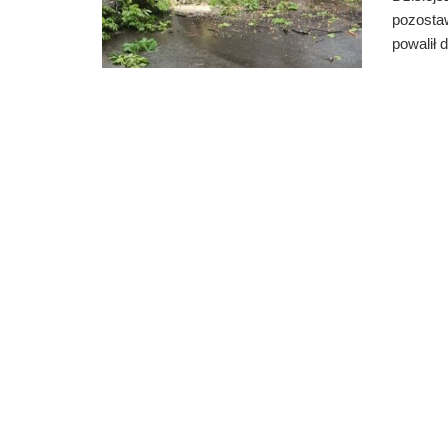
pozostaw
powalił d