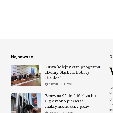
Najnowsze
O
Rusza kolejny etap programu
„Dolny Śląsk na Dobrej
Drodze”
1 KWIETNIA, 2026
G
k
Benzyna 95 do 6,16 zł za litr.
g
Ogłoszono pierwsze
S
maksymalne ceny paliw
in
30 MARCA, 2026