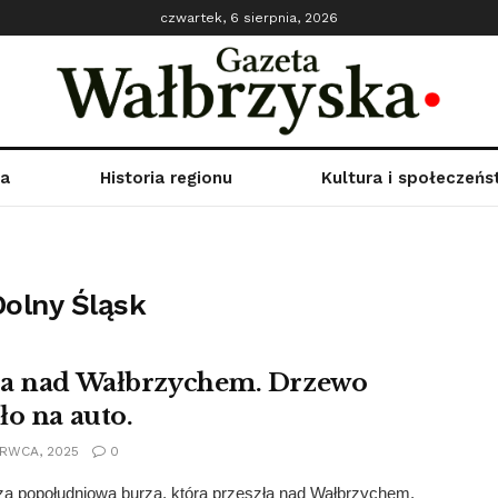
czwartek, 6 sierpnia, 2026
ka
Historia regionu
Kultura i społeczeń
olny Śląsk
a nad Wałbrzychem. Drzewo
ło na auto.
RWCA, 2025
0
za popołudniowa burza, która przeszła nad Wałbrzychem,