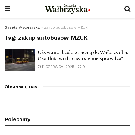
Gazeta Wałbrzyska
»
zakup autobusów MZUK
Tag:
zakup autobusów MZUK
Używane diesle wracają do Wałbrzycha.
Czy flota wodorowa się nie sprawdza?
11 CZERWCA, 2025
0
Obserwuj nas:
Polecamy