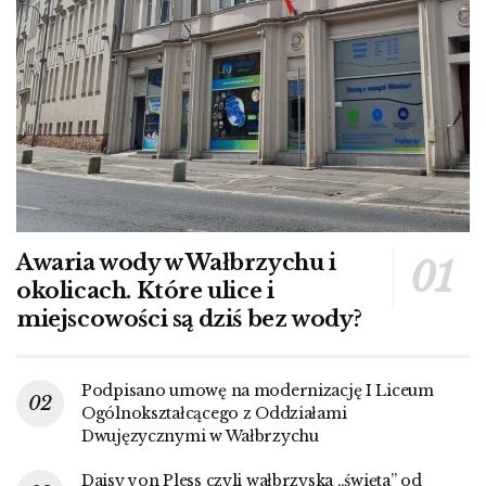
Awaria wody w Wałbrzychu i
okolicach. Które ulice i
miejscowości są dziś bez wody?
Podpisano umowę na modernizację I Liceum
Ogólnokształcącego z Oddziałami
Dwujęzycznymi w Wałbrzychu
Daisy von Pless czyli wałbrzyska „święta” od