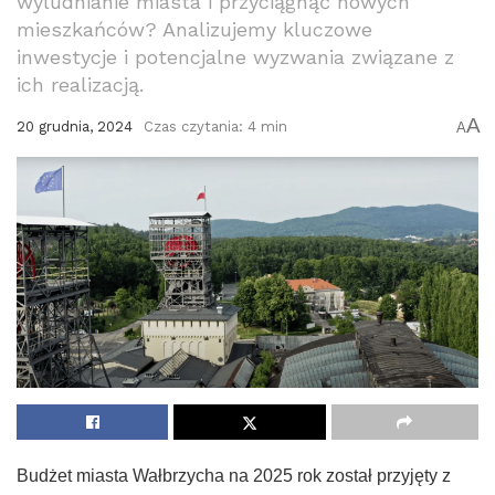
wyludnianie miasta i przyciągnąć nowych
mieszkańców? Analizujemy kluczowe
inwestycje i potencjalne wyzwania związane z
ich realizacją.
A
20 grudnia, 2024
Czas czytania: 4 min
A
Budżet miasta Wałbrzycha na 2025 rok został przyjęty z