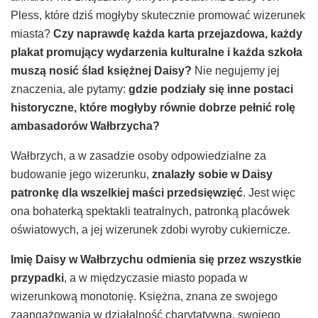
Pless, które dziś mogłyby skutecznie promować wizerunek
miasta?
Czy naprawdę każda karta przejazdowa, każdy
plakat promujący wydarzenia kulturalne i każda szkoła
muszą nosić ślad księżnej Daisy?
Nie negujemy jej
znaczenia, ale pytamy:
gdzie podziały się inne postaci
historyczne, które mogłyby równie dobrze pełnić rolę
ambasadorów Wałbrzycha?
Wałbrzych, a w zasadzie osoby odpowiedzialne za
budowanie jego wizerunku,
znalazły sobie w Daisy
patronkę dla wszelkiej maści przedsięwzięć
. Jest więc
ona bohaterką spektakli teatralnych, patronką placówek
oświatowych, a jej wizerunek zdobi wyroby cukiernicze.
Imię Daisy w Wałbrzychu odmienia się przez wszystkie
przypadki
, a w międzyczasie miasto popada w
wizerunkową monotonię. Księżna, znana ze swojego
zaangażowania w działalność charytatywną, swojego