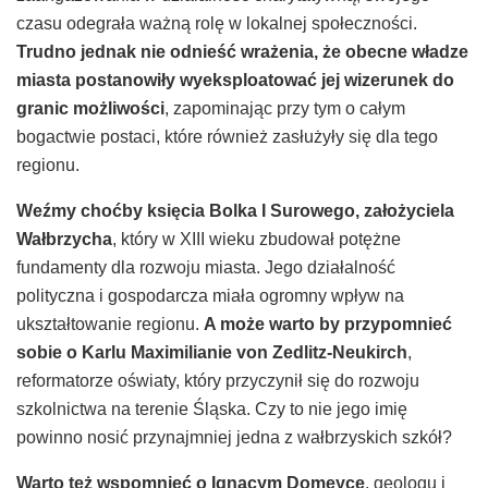
czasu odegrała ważną rolę w lokalnej społeczności.
Trudno jednak nie odnieść wrażenia, że obecne władze
miasta postanowiły wyeksploatować jej wizerunek do
granic możliwości
, zapominając przy tym o całym
bogactwie postaci, które również zasłużyły się dla tego
regionu.
Weźmy choćby księcia Bolka I Surowego, założyciela
Wałbrzycha
, który w XIII wieku zbudował potężne
fundamenty dla rozwoju miasta. Jego działalność
polityczna i gospodarcza miała ogromny wpływ na
ukształtowanie regionu.
A może warto by przypomnieć
sobie o Karlu Maximilianie von Zedlitz-Neukirch
,
reformatorze oświaty, który przyczynił się do rozwoju
szkolnictwa na terenie Śląska. Czy to nie jego imię
powinno nosić przynajmniej jedna z wałbrzyskich szkół?
Warto też wspomnieć o Ignacym Domeyce
, geologu i