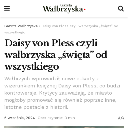
Gazeta Wałbrzyska
»
Daisy von Pless czyli wałbrzyska „święta” od
wszystkiego
Daisy von Pless czyli
wałbrzyska „święta” od
wszystkiego
Wałbrzych wprowadził nowe e-karty z
wizerunkiem księżnej Daisy von Pless, co budzi
kontrowersje. Krytycy zauważają, że miasto
mogłoby promować się również poprzez inne,
istotne postacie z historii.
A
6 września, 2024
Czas czytania: 3 min
A