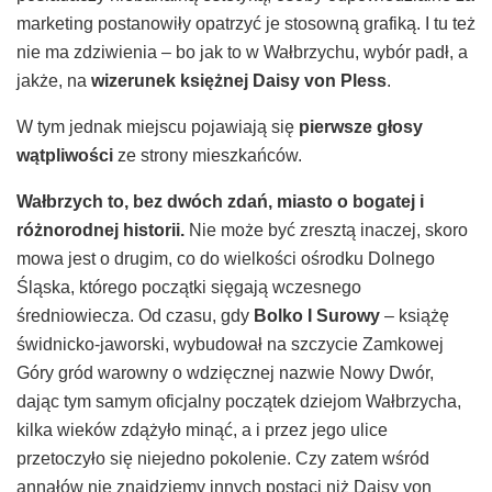
marketing postanowiły opatrzyć je stosowną grafiką. I tu też
nie ma zdziwienia – bo jak to w Wałbrzychu, wybór padł, a
jakże, na
wizerunek księżnej Daisy von Pless
.
W tym jednak miejscu pojawiają się
pierwsze głosy
wątpliwości
ze strony mieszkańców.
Wałbrzych to, bez dwóch zdań, miasto o bogatej i
różnorodnej historii.
Nie może być zresztą inaczej, skoro
mowa jest o drugim, co do wielkości ośrodku Dolnego
Śląska, którego początki sięgają wczesnego
średniowiecza. Od czasu, gdy
Bolko I Surowy
– książę
świdnicko-jaworski, wybudował na szczycie Zamkowej
Góry gród warowny o wdzięcznej nazwie Nowy Dwór,
dając tym samym oficjalny początek dziejom Wałbrzycha,
kilka wieków zdążyło minąć, a i przez jego ulice
przetoczyło się niejedno pokolenie. Czy zatem wśród
annałów nie znajdziemy innych postaci niż Daisy von