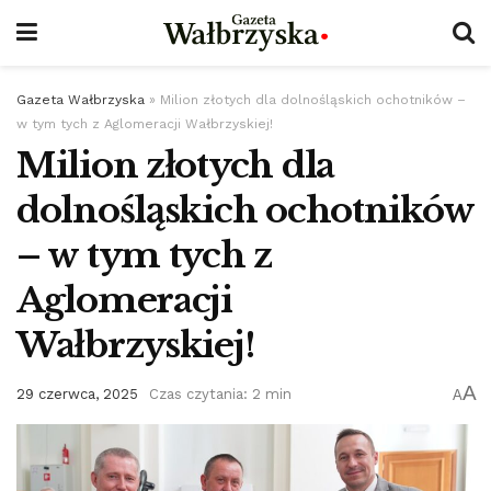
Gazeta Wałbrzyska
»
Milion złotych dla dolnośląskich ochotników –
w tym tych z Aglomeracji Wałbrzyskiej!
Milion złotych dla
dolnośląskich ochotników
– w tym tych z
Aglomeracji
Wałbrzyskiej!
A
29 czerwca, 2025
Czas czytania: 2 min
A