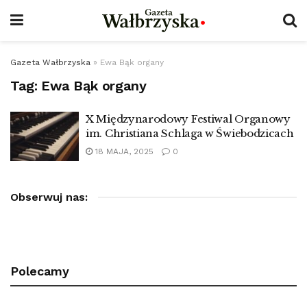
Gazeta Wałbrzyska
»
Ewa Bąk organy
Tag:
Ewa Bąk organy
X Międzynarodowy Festiwal Organowy
im. Christiana Schlaga w Świebodzicach
18 MAJA, 2025
0
Obserwuj nas:
Polecamy