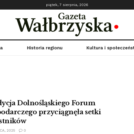
piątek, 7 sierpnia, 2026
ka
Historia regionu
Kultura i społeczeń
edycja Dolnośląskiego Forum
odarczego przyciągnęła setki
stników
CA, 2025
0