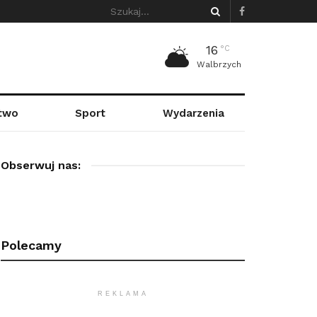
16
°C
Walbrzych
stwo
Sport
Wydarzenia
Obserwuj nas:
Polecamy
REKLAMA