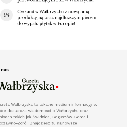
Cersanit w Wałbrzychu z nową linią
produkcyjną oraz najdłuższym piecem
do wypału płytek w Europie!
 nas
azeta Wałbrzyska to lokalne medium informacyjne,
tóre dostarcza wiadomości o Wałbrzychu oraz
minach takich jak Świdnica, Boguszów-Gorce i
zczawno-Zdrój. Znajdziesz tu najnowsze