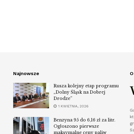
Najnowsze
O
Rusza kolejny etap programu
„Dolny Śląsk na Dobrej
Drodze”
1 KWIETNIA, 2026
G
k
Benzyna 95 do 6,16 zł za litr.
g
Ogłoszono pierwsze
S
maksymalne ceny paliw