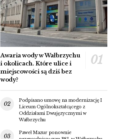
Awaria wody w Wałbrzychu
i okolicach. Które ulice i
miejscowości są dziś bez
wody?
Podpisano umowę na modernizację I
Liceum Ogólnokształcącego z
Oddziałami Dwujęzycznymi w
Wałbrzychu
Paweł Mazur ponownie
przewodniczącym PSL w Wałbrzychu