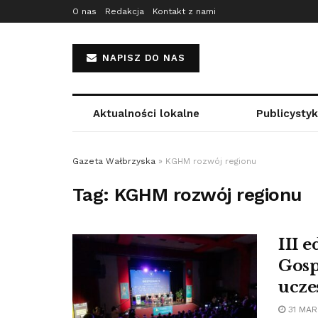
O nas
Redakcja
Kontakt z nami
NAPISZ DO NAS
Aktualności lokalne
Publicysty
Gazeta Wałbrzyska
»
KGHM rozwój regionu
Tag:
KGHM rozwój regionu
III 
Gosp
ucze
31 MAR