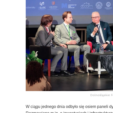
Dolnośląskie 
W ciągu jednego dnia odbyło się osiem paneli dy