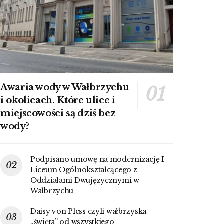
Awaria wody w Wałbrzychu
i okolicach. Które ulice i
miejscowości są dziś bez
wody?
Podpisano umowę na modernizację I
Liceum Ogólnokształcącego z
Oddziałami Dwujęzycznymi w
Wałbrzychu
Daisy von Pless czyli wałbrzyska
„święta” od wszystkiego