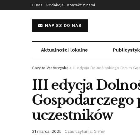
O nas
Redakcja
Kontakt z nami
NAPISZ DO NAS
Aktualności lokalne
Publicysty
Gazeta Wałbrzyska
»
III edycja Dolnośląskiego Forum G
III edycja Doln
Gospodarczego p
uczestników
31 marca, 2025
Czas czytania: 2 min