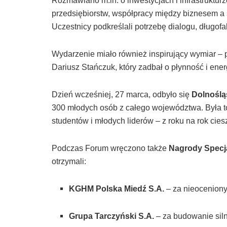
Rozmawiano m.in. o inwestycjach i infrastrukturz
przedsiębiorstw, współpracy między biznesem a
Uczestnicy podkreślali potrzebę dialogu, długof
Wydarzenie miało również inspirujący wymiar –
Dariusz Stańczuk, który zadbał o płynność i ener
Dzień wcześniej, 27 marca, odbyło się
Dolnoślą
300 młodych osób z całego województwa. Była t
studentów i młodych liderów – z roku na rok ci
Podczas Forum wręczono także
Nagrody Specj
otrzymali:
KGHM Polska Miedź S.A.
– za nieoceniony
Grupa Tarczyński S.A.
– za budowanie silne