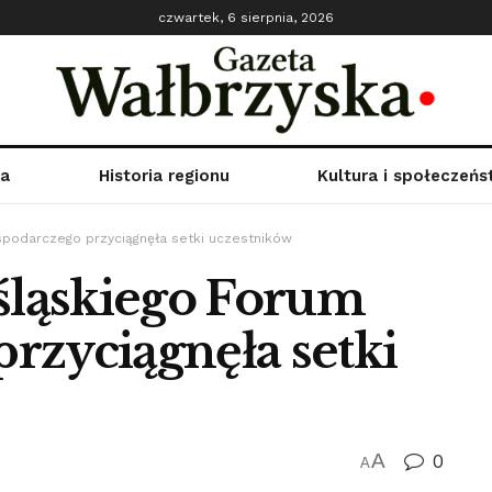
czwartek, 6 sierpnia, 2026
ka
Historia regionu
Kultura i społeczeń
ospodarczego przyciągnęła setki uczestników
ośląskiego Forum
rzyciągnęła setki
A
0
A