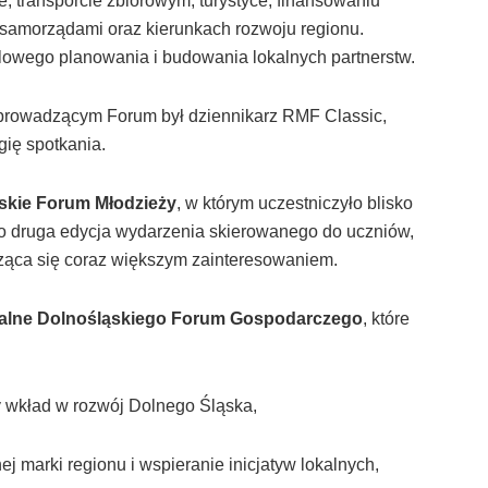
e, transporcie zbiorowym, turystyce, finansowaniu
 samorządami oraz kierunkach rozwoju regionu.
alowego planowania i budowania lokalnych partnerstw.
 prowadzącym Forum był dziennikarz RMF Classic,
gię spotkania.
skie Forum Młodzieży
, w którym uczestniczyło blisko
o druga edycja wydarzenia skierowanego do uczniów,
esząca się coraz większym zainteresowaniem.
alne Dolnośląskiego Forum Gospodarczego
, które
 wkład w rozwój Dolnego Śląska,
j marki regionu i wspieranie inicjatyw lokalnych,