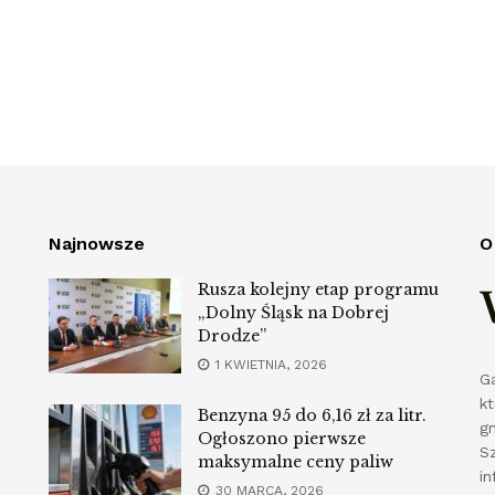
Najnowsze
O
Rusza kolejny etap programu
„Dolny Śląsk na Dobrej
Drodze”
1 KWIETNIA, 2026
G
k
Benzyna 95 do 6,16 zł za litr.
g
Ogłoszono pierwsze
S
maksymalne ceny paliw
in
30 MARCA, 2026