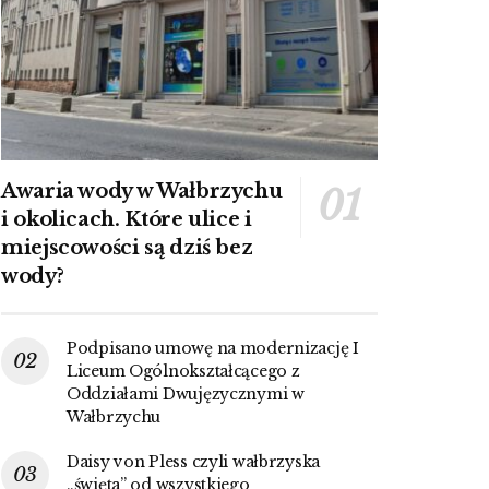
Awaria wody w Wałbrzychu
i okolicach. Które ulice i
miejscowości są dziś bez
wody?
Podpisano umowę na modernizację I
Liceum Ogólnokształcącego z
Oddziałami Dwujęzycznymi w
Wałbrzychu
Daisy von Pless czyli wałbrzyska
„święta” od wszystkiego