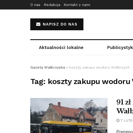
O nas
Redakcja
Kontakt z nami
NAPISZ DO NAS
Aktualności lokalne
Publicysty
Gazeta Wałbrzyska
»
koszty zakupu wodoru Wałbrzych
Tag:
koszty zakupu wodoru
91 z
Wałb
7 LUTE
Pomimo p