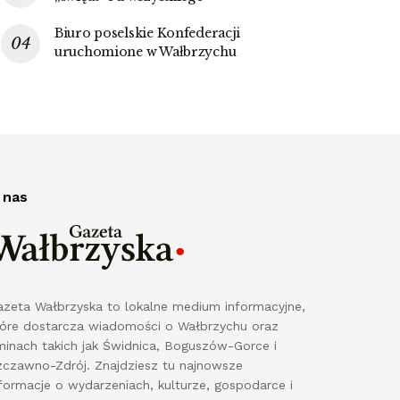
Biuro poselskie Konfederacji
uruchomione w Wałbrzychu
 nas
azeta Wałbrzyska to lokalne medium informacyjne,
tóre dostarcza wiadomości o Wałbrzychu oraz
minach takich jak Świdnica, Boguszów-Gorce i
zczawno-Zdrój. Znajdziesz tu najnowsze
formacje o wydarzeniach, kulturze, gospodarce i