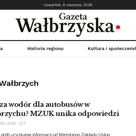
czwartek, 6 sierpnia, 2026
ka
Historia regionu
Kultura i społeczeń
 Wałbrzych
ł za wodór dla autobusów w
rzychu? MZUK unika odpowiedzi
GO, 2025
1
rób uzyskania informacji od Miejskiego Zakładu Usług