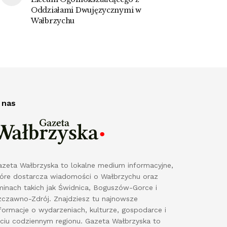
Oddziałami Dwujęzycznymi w
Wałbrzychu
 nas
azeta Wałbrzyska to lokalne medium informacyjne,
tóre dostarcza wiadomości o Wałbrzychu oraz
minach takich jak Świdnica, Boguszów-Gorce i
zczawno-Zdrój. Znajdziesz tu najnowsze
formacje o wydarzeniach, kulturze, gospodarce i
yciu codziennym regionu. Gazeta Wałbrzyska to