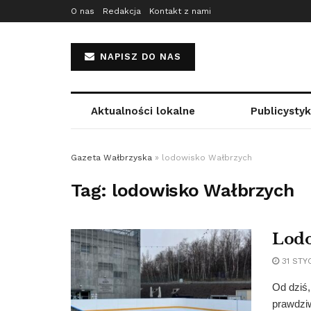
O nas
Redakcja
Kontakt z nami
NAPISZ DO NAS
Aktualności lokalne
Publicysty
Gazeta Wałbrzyska
»
lodowisko Wałbrzych
Tag:
lodowisko Wałbrzych
Lodo
31 STY
Od dziś,
prawdziw