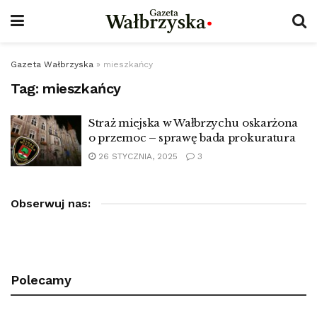
Gazeta Wałbrzyska
»
mieszkańcy
Tag:
mieszkańcy
Straż miejska w Wałbrzychu oskarżona
o przemoc – sprawę bada prokuratura
26 STYCZNIA, 2025
3
Obserwuj nas:
Polecamy