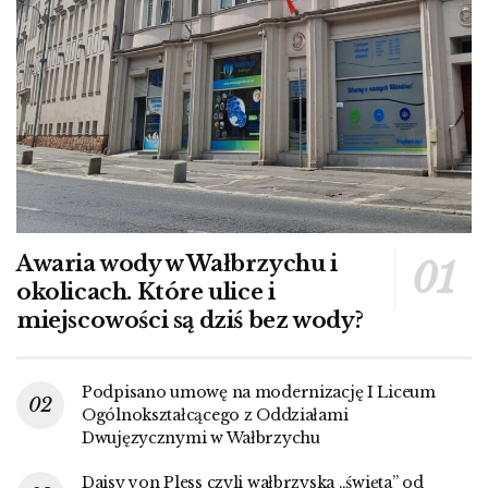
Awaria wody w Wałbrzychu i
okolicach. Które ulice i
miejscowości są dziś bez wody?
Podpisano umowę na modernizację I Liceum
Ogólnokształcącego z Oddziałami
Dwujęzycznymi w Wałbrzychu
Daisy von Pless czyli wałbrzyska „święta” od