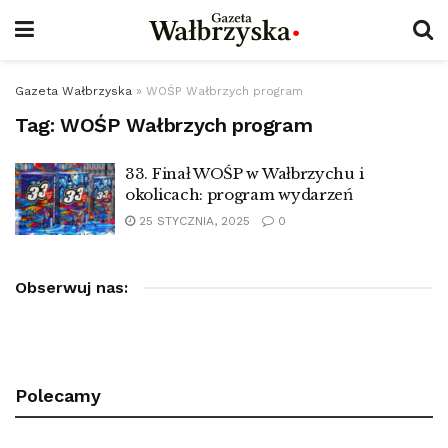
Gazeta Wałbrzyska
»
WOŚP Wałbrzych program
Tag:
WOŚP Wałbrzych program
33. Finał WOŚP w Wałbrzychu i
okolicach: program wydarzeń
25 STYCZNIA, 2025
0
Obserwuj nas:
Polecamy