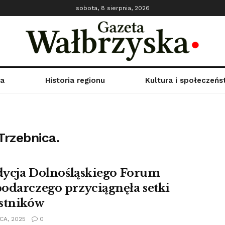
sobota, 8 sierpnia, 2026
ka
Historia regionu
Kultura i społeczeń
Trzebnica.
edycja Dolnośląskiego Forum
odarczego przyciągnęła setki
stników
CA, 2025
0