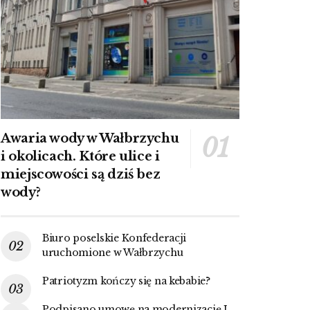
Awaria wody w Wałbrzychu
i okolicach. Które ulice i
miejscowości są dziś bez
wody?
Biuro poselskie Konfederacji
uruchomione w Wałbrzychu
Patriotyzm kończy się na kebabie?
Podpisano umowę na modernizację I