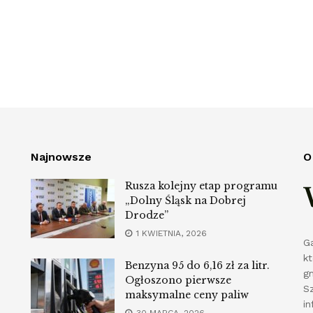
Najnowsze
O
Rusza kolejny etap programu
„Dolny Śląsk na Dobrej
Drodze”
1 KWIETNIA, 2026
G
k
Benzyna 95 do 6,16 zł za litr.
g
Ogłoszono pierwsze
S
maksymalne ceny paliw
in
30 MARCA, 2026