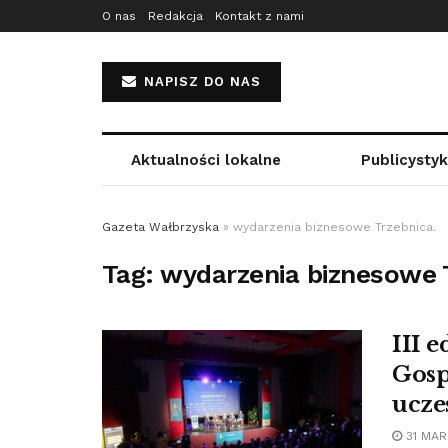
O nas
Redakcja
Kontakt z nami
NAPISZ DO NAS
Aktualności lokalne
Publicysty
Gazeta Wałbrzyska
»
wydarzenia biznesowe Trzebnica.
Tag:
wydarzenia biznesowe 
III 
Gosp
ucze
31 MAR