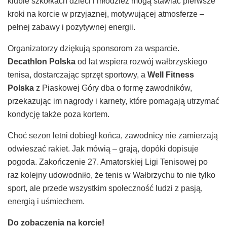
klubie szkółkach dzieci i młodzież mogą stawiać pierwsze
kroki na korcie w przyjaznej, motywującej atmosferze –
pełnej zabawy i pozytywnej energii.
Organizatorzy dziękują sponsorom za wsparcie.
Decathlon Polska
od lat wspiera rozwój wałbrzyskiego
tenisa, dostarczając sprzęt sportowy, a
Well Fitness
Polska
z Piaskowej Góry dba o formę zawodników,
przekazując im nagrody i karnety, które pomagają utrzymać
kondycję także poza kortem.
Choć sezon letni dobiegł końca, zawodnicy nie zamierzają
odwieszać rakiet. Jak mówią – grają, dopóki dopisuje
pogoda. Zakończenie 27. Amatorskiej Ligi Tenisowej po
raz kolejny udowodniło, że tenis w Wałbrzychu to nie tylko
sport, ale przede wszystkim społeczność ludzi z pasją,
energią i uśmiechem.
Do zobaczenia na korcie!