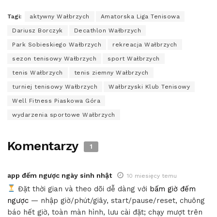
Tagi:
aktywny Wałbrzych
Amatorska Liga Tenisowa
Dariusz Borczyk
Decathlon Wałbrzych
Park Sobieskiego Wałbrzych
rekreacja Wałbrzych
sezon tenisowy Wałbrzych
sport Wałbrzych
tenis Wałbrzych
tenis ziemny Wałbrzych
turniej tenisowy Wałbrzych
Wałbrzyski Klub Tenisowy
Well Fitness Piaskowa Góra
wydarzenia sportowe Wałbrzych
Komentarzy
1
app đếm ngược ngày sinh nhật
10 miesięcy temu
Đặt thời gian và theo dõi dễ dàng với
bấm giờ đếm
ngược
— nhập giờ/phút/giây, start/pause/reset, chuông
báo hết giờ, toàn màn hình, lưu cài đặt; chạy mượt trên