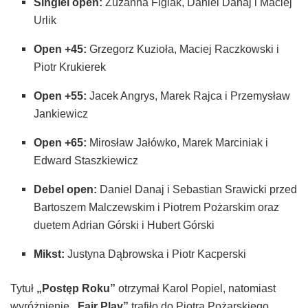
Singiel open:
Zuzanna Figlak, Daniel Danaj i Maciej
Urlik
Open +45:
Grzegorz Kuzioła, Maciej Raczkowski i
Piotr Krukierek
Open +55:
Jacek Angrys, Marek Rajca i Przemysław
Jankiewicz
Open +65:
Mirosław Jałówko, Marek Marciniak i
Edward Staszkiewicz
Debel open:
Daniel Danaj i Sebastian Srawicki przed
Bartoszem Malczewskim i Piotrem Pożarskim oraz
duetem Adrian Górski i Hubert Górski
Mikst:
Justyna Dąbrowska i Piotr Kacperski
Tytuł
„Postęp Roku”
otrzymał Karol Popiel, natomiast
wyróżnienie
„Fair Play”
trafiło do Piotra Pożarskiego.