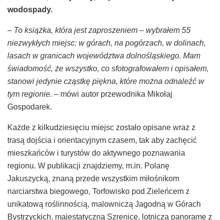
wodospady.
– To książka, która jest zaproszeniem – wybrałem 55
niezwykłych miejsc: w górach, na pogórzach, w dolinach,
lasach w granicach województwa dolnośląskiego. Mam
świadomość, że wszystko, co sfotografowałem i opisałem,
stanowi jedynie cząstkę piękna, które można odnaleźć w
tym regionie.
– mówi autor przewodnika Mikołaj
Gospodarek.
Każde z kilkudziesięciu miejsc zostało opisane wraz z
trasą dojścia i orientacyjnym czasem, tak aby zachęcić
mieszkańców i turystów do aktywnego poznawania
regionu. W publikacji znajdziemy, m.in. Polanę
Jakuszycką, znaną przede wszystkim miłośnikom
narciarstwa biegowego, Torfowisko pod Zieleńcem z
unikatową roślinnością, malowniczą Jagodną w Górach
Bystrzyckich, majestatyczną Szrenicę, lotniczą panoramę z