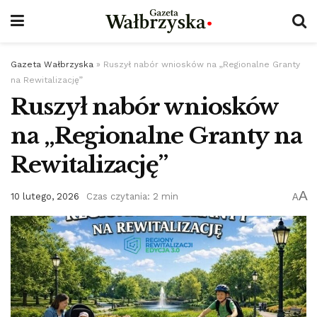
Gazeta Wałbrzyska
»
Ruszył nabór wniosków na „Regionalne Granty
na Rewitalizację”
Ruszył nabór wniosków
na „Regionalne Granty na
Rewitalizację”
A
10 lutego, 2026
Czas czytania: 2 min
A