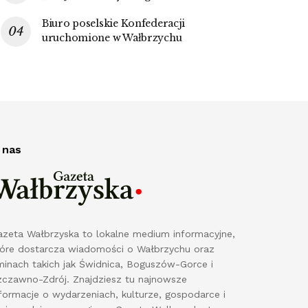
Biuro poselskie Konfederacji
uruchomione w Wałbrzychu
 nas
azeta Wałbrzyska to lokalne medium informacyjne,
tóre dostarcza wiadomości o Wałbrzychu oraz
minach takich jak Świdnica, Boguszów-Gorce i
zczawno-Zdrój. Znajdziesz tu najnowsze
formacje o wydarzeniach, kulturze, gospodarce i