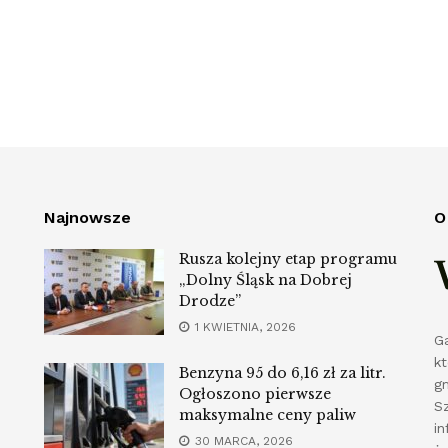
Najnowsze
O
Rusza kolejny etap programu
„Dolny Śląsk na Dobrej
Drodze”
1 KWIETNIA, 2026
G
k
Benzyna 95 do 6,16 zł za litr.
g
Ogłoszono pierwsze
S
maksymalne ceny paliw
in
30 MARCA, 2026