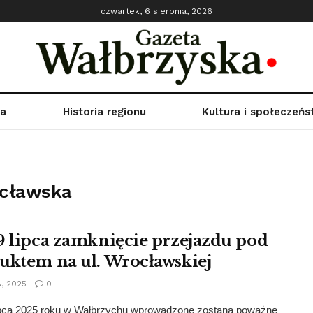
czwartek, 6 sierpnia, 2026
ka
Historia regionu
Kultura i społeczeń
ocławska
9 lipca zamknięcie przejazdu pod
uktem na ul. Wrocławskiej
, 2025
0
ipca 2025 roku w Wałbrzychu wprowadzone zostaną poważne