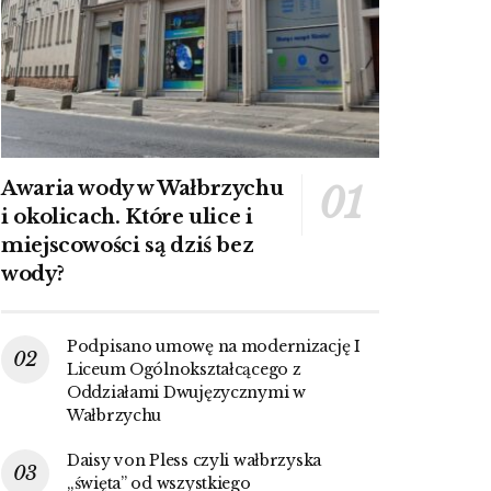
Awaria wody w Wałbrzychu
i okolicach. Które ulice i
miejscowości są dziś bez
wody?
Podpisano umowę na modernizację I
Liceum Ogólnokształcącego z
Oddziałami Dwujęzycznymi w
Wałbrzychu
Daisy von Pless czyli wałbrzyska
„święta” od wszystkiego