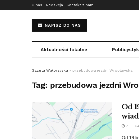
O nas
Redakcja
Kontakt z nami
NAPISZ DO NAS
Aktualności lokalne
Publicysty
Gazeta Wałbrzyska
»
przebudowa jezdni Wrocławska
Tag:
przebudowa jezdni Wr
Od 1
wiad
7 LIPCA
Od 19 l