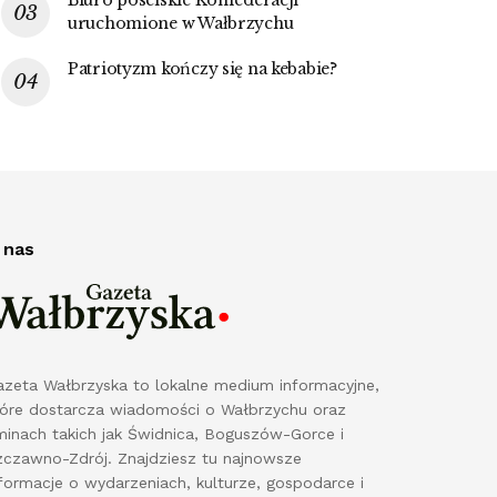
uruchomione w Wałbrzychu
Patriotyzm kończy się na kebabie?
 nas
azeta Wałbrzyska to lokalne medium informacyjne,
tóre dostarcza wiadomości o Wałbrzychu oraz
minach takich jak Świdnica, Boguszów-Gorce i
zczawno-Zdrój. Znajdziesz tu najnowsze
formacje o wydarzeniach, kulturze, gospodarce i