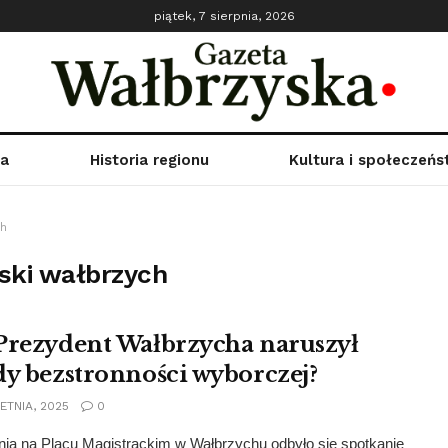
piątek, 7 sierpnia, 2026
ka
Historia regionu
Kultura i społeczeń
ch
ski wałbrzych
Prezydent Wałbrzycha naruszył
dy bezstronności wyborczej?
ETNIA, 2025
0
nia na Placu Magistrackim w Wałbrzychu odbyło się spotkanie