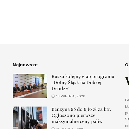
Najnowsze
O
Rusza kolejny etap programu
„Dolny Śląsk na Dobrej
Drodze”
1 KWIETNIA, 2026
G
k
Benzyna 95 do 6,16 zł za litr.
g
Ogłoszono pierwsze
S
maksymalne ceny paliw
in
30 MARCA, 2026