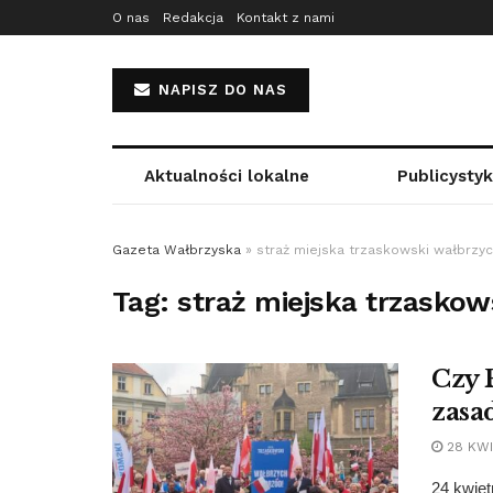
O nas
Redakcja
Kontakt z nami
NAPISZ DO NAS
Aktualności lokalne
Publicysty
Gazeta Wałbrzyska
»
straż miejska trzaskowski wałbrzy
Tag:
straż miejska trzaskow
Czy 
zasa
28 KWI
24 kwiet