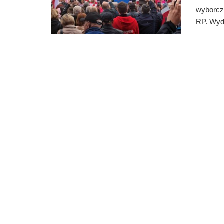
wyborcz
RP. Wyda